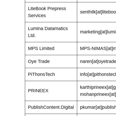
LiteBook Prepress
senthilk[at]liteb
Services
Lumina Datamatics
marketing[at]lum
Ltd.
MPS Limited
MPS-NIMAS[at]m
Oye Trade
naren[at]oyetrad
PiThonsTech
info[at]pithonste
karthiprineex[at]
PRINEEX
mohanprineex[at
PublishContent.Digital
pkumar[at]publish