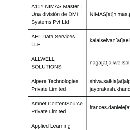
A11Y-NIMAS Master |
Una división de DMI
NIMAS[at]nimas.p
Systems Pvt Ltd
AEL Data Services
kalaiselvan[at]ae
LLP
ALLWELL
naga[at]allwellso
SOLUTIONS
Alpere Technologies
shiva.saikia[at]a
Private Limited
jayprakash.khand
Amnet ContentSource
frances.daniele[
Private Limited
Applied Learning