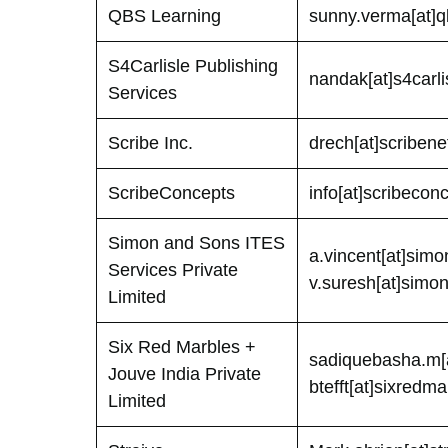
QBS Learning
sunny.verma[at]q
S4Carlisle Publishing
nandak[at]s4carl
Services
Scribe Inc.
drech[at]scriben
ScribeConcepts
info[at]scribeco
Simon and Sons ITES
a.vincent[at]sim
Services Private
v.suresh[at]sim
Limited
Six Red Marbles +
sadiquebasha.m[
Jouve India Private
btefft[at]sixredm
Limited