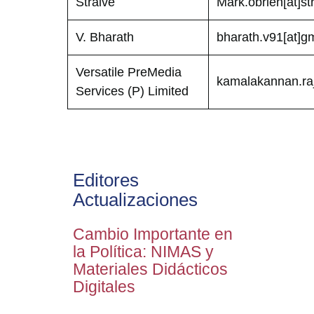
Straive
Mark.obrien[at]st
V. Bharath
bharath.v91[at]g
Versatile PreMedia
kamalakannan.raj
Services (P) Limited
Editores
Actualizaciones
Cambio Importante en
la Política: NIMAS y
Materiales Didácticos
Digitales