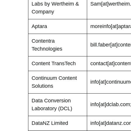
Labs by Wertheim &
Sam[at]werthei
Company
Aptara
moreinfo[at]apta
Contentra
bill.faber[at]con
Technologies
Content TransTech
contact[at]conte
Continuum Content
info[at]continuu
Solutions
Data Conversion
info[at]dclab.com
Laboratory (DCL)
DataNZ Limited
info[at]datanz.c