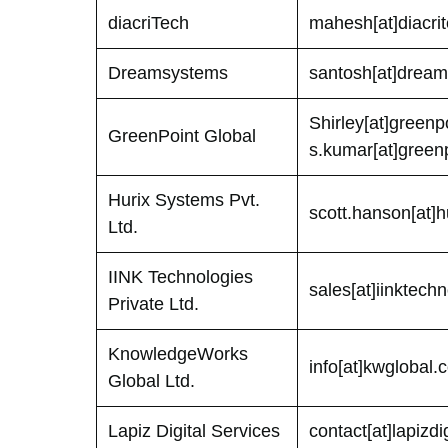
diacriTech
mahesh[at]diacri
Dreamsystems
santosh[at]drea
Shirley[at]greenp
GreenPoint Global
s.kumar[at]green
Hurix Systems Pvt.
scott.hanson[at]
Ltd.
IINK Technologies
sales[at]iinktech
Private Ltd.
KnowledgeWorks
info[at]kwglobal.
Global Ltd.
Lapiz Digital Services
contact[at]lapizdi