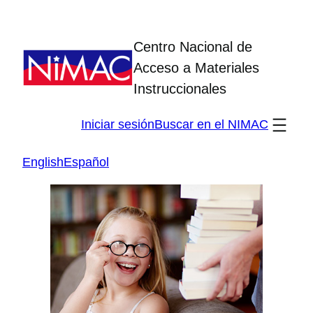
Skip
to
Centro Nacional de
content
Acceso a Materiales
Instruccionales
Iniciar sesión
Buscar en el NIMAC
English
Español