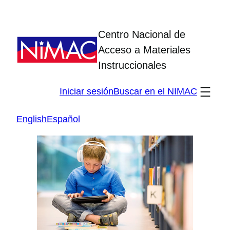
Skip
to
Centro Nacional de
content
Acceso a Materiales
Instruccionales
Iniciar sesión
Buscar en el NIMAC
English
Español