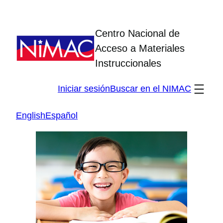
Skip
to
Centro Nacional de
content
Acceso a Materiales
Instruccionales
Iniciar sesión
Buscar en el NIMAC
English
Español