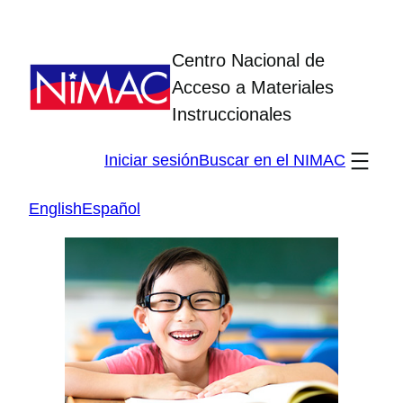
Skip
to
Centro Nacional de
content
Acceso a Materiales
Instruccionales
Iniciar sesión
Buscar en el NIMAC
English
Español